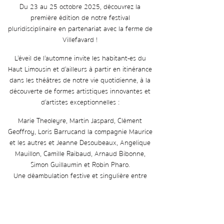
Du 23 au 25 octobre 2025, découvrez la
première édition de notre festival
pluridisciplinaire en partenariat avec la ferme de
Villefavard !
L'éveil de l'automne invite les habitant-es du
Haut Limousin et d'ailleurs à partir en itinérance
dans les théâtres de notre vie quotidienne, à la
découverte de formes artistiques innovantes et
d'artistes exceptionnelles :
Marie Theoleyre, Martin Jaspard, Clément
Geoffroy, Loris Barrucand la compagnie Maurice
et les autres et Jeanne Desoubeaux, Angelique
Mauillon, Camille Raibaud, Arnaud Bibonne,
Simon Guillaumin et Robin Pharo.
Une déambulation festive et singulière entre
Villetavard, Bellac et Magnac-Laval.
Au programme : performances musicales,
théâtre hors-les-murs, lectures vivantes,