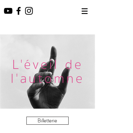
L'éveil de
l'automne
Billetterie